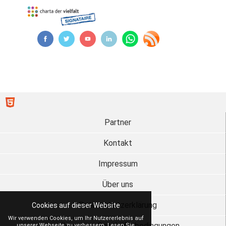
Partner
Kontakt
Impressum
Über uns
Datenschutzerklärung
Cookies auf dieser Website
Wir verwenden Cookies, um Ihr Nutzererlebnis auf
Allgemeine Geschäftsbedingungen
unserer Webseite zu verbessern. Lesen Sie