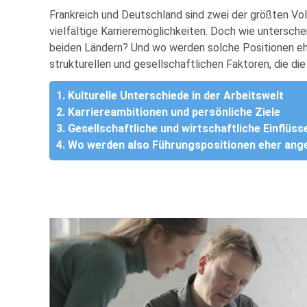
Frankreich und Deutschland sind zwei der größten Vo
vielfältige Karrieremöglichkeiten. Doch wie untersche
beiden Ländern? Und wo werden solche Positionen ehe
strukturellen und gesellschaftlichen Faktoren, die d
1. Kulturelle Unterschiede in der Arbeitswelt
2. Karriereambitionen und persönliche Ziele
3. Gesellschaftliche und wirtschaftliche Einflüss
4. Wo werden also Führungspositionen eher ang