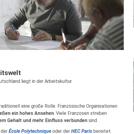
eitswelt
schland liegt in der Arbeitskultur.
raditionell eine große Rolle. Französische Organisationen
eßen ein hohes Ansehen
. Viele Franzosen streben
em Gehalt und mehr Einfluss verbunden
sind.
 der
École Polytechnique
oder der
HEC Paris
bereitet