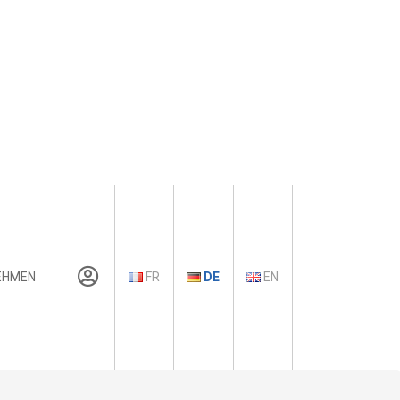
EHMEN
FR
DE
EN