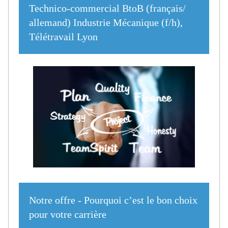
Technico-commercial BtoB (français/
allemand) Industrie Mécanique (f/h),
Télétravail Lyon
Notre offre - Pourquoi c’est le bon choix
pour votre carrière