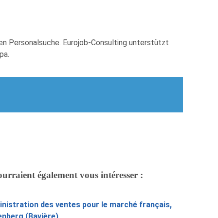
en Personalsuche. Eurojob-Consulting unterstützt
pa.
ourraient également vous intéresser :
nistration des ventes pour le marché français,
enberg (Bavière)