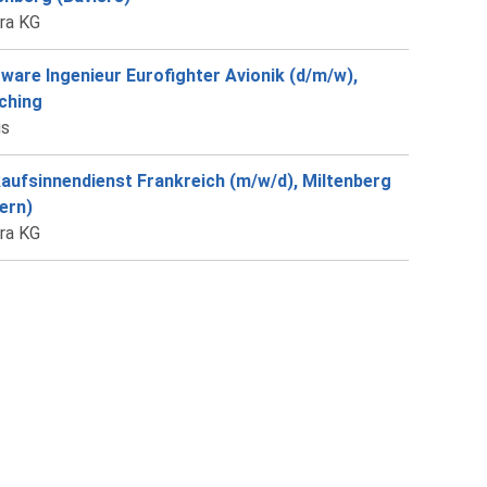
ra KG
ware Ingenieur Eurofighter Avionik (d/m/w),
ching
us
aufsinnendienst Frankreich (m/w/d), Miltenberg
ern)
ra KG
ercial terrain - Lunetterie - allemand / anglais
/d), Allemagne du Sud (Home Office)
job-Consulting