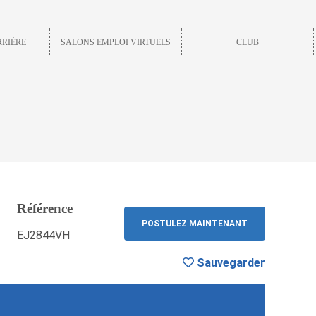
RRIÈRE
SALONS EMPLOI VIRTUELS
CLUB
Référence
Sauvegarder
RETOUR
POSTULEZ MAINTENANT
EJ2844VH
Sauvegarder