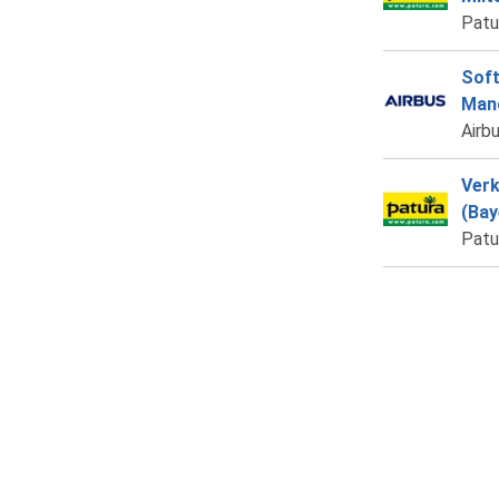
Patu
Soft
Man
Airb
Verk
(Bay
Patu
Comm
(h/f
Euro