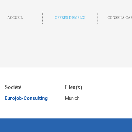
ACCUEIL
OFFRES D'EMPLOI
CONSEILS CA
tz – Mechanik /
Société
Lieu(x)
POSTULEZ MAINTENANT
Eurojob-Consulting
Munich