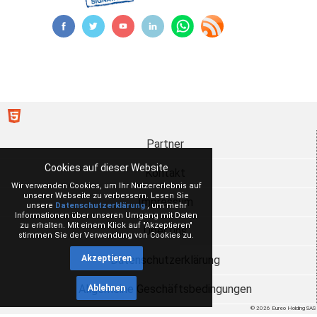
Partner
Cookies auf dieser Website
Kontakt
Wir verwenden Cookies, um Ihr Nutzererlebnis auf
unserer Webseite zu verbessern. Lesen Sie
Impressum
unsere
Datenschutzerklärung
, um mehr
Informationen über unseren Umgang mit Daten
zu erhalten. Mit einem Klick auf "Akzeptieren"
Über uns
stimmen Sie der Verwendung von Cookies zu.
Datenschutzerklärung
Akzeptieren
Allgemeine Geschäftsbedingungen
Ablehnen
© 2026 Eureo Holding SAS