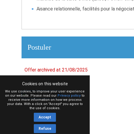
Aisance relationnelle, facilités pour la négocia
Postuler
Offer archived at 21/08/2025
Cookies on this website
We use cookies, to improve your user experience
on our website. Please read our
Privacy policy
to
receive more information on how we process
your data. With a click on "Accept" you agree to
the use of cookies.
Accept
Refuse