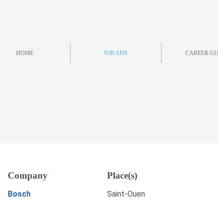
HOME
JOB ADS
CAREER GU
/F/N), Saint-Ouen-sur-
Company
Place(s)
APPLY NOW
Bosch
Saint-Ouen