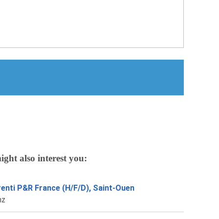
ight also interest you:
enti P&R France (H/F/D), Saint-Ouen
nz