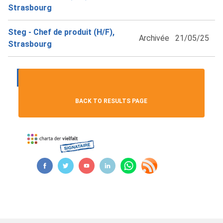
Strasbourg
Steg - Chef de produit (H/F),
Archivée
21/05/25
Strasbourg
...
1
2
3
4
5
Next ›
BACK TO RESULTS PAGE