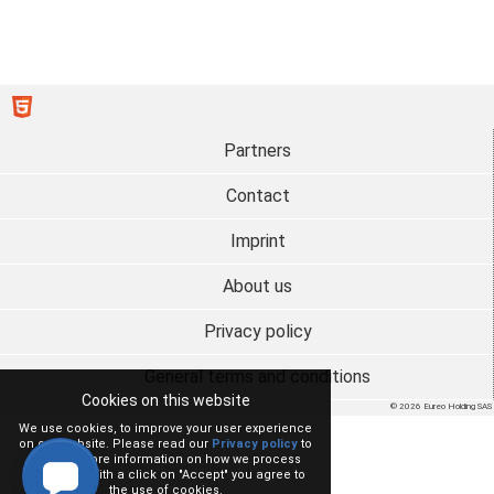
Partners
Contact
Imprint
About us
Privacy policy
General terms and conditions
Cookies on this website
© 2026 Eureo Holding SAS
We use cookies, to improve your user experience
on our website. Please read our
Privacy policy
to
receive more information on how we process
your data. With a click on "Accept" you agree to
the use of cookies.