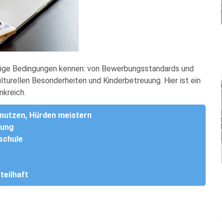
chtige Bedingungen kennen: von Bewerbungsstandards und
lturellen Besonderheiten und Kinderbetreuung. Hier ist ein
nkreich.
e nutzen, Hürden meistern
bung
schule
teilhaft