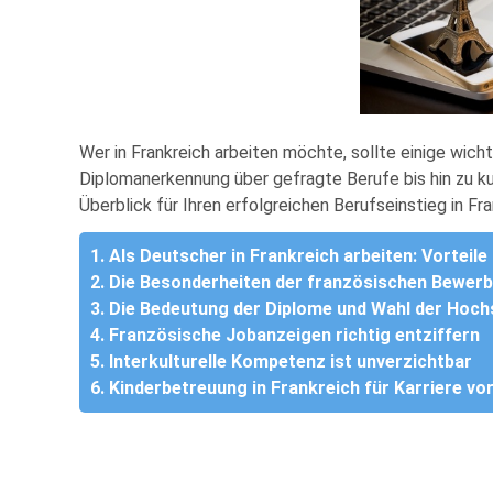
Wer in Frankreich arbeiten möchte, sollte einige wi
Diplomanerkennung über gefragte Berufe bis hin zu ku
Überblick für Ihren erfolgreichen Berufseinstieg in Fra
1. Als Deutscher in Frankreich arbeiten: Vorteil
2. Die Besonderheiten der französischen Bewer
3. Die Bedeutung der Diplome und Wahl der Hoch
4. Französische Jobanzeigen richtig entziffern
5. Interkulturelle Kompetenz ist unverzichtbar
6. Kinderbetreuung in Frankreich für Karriere vor