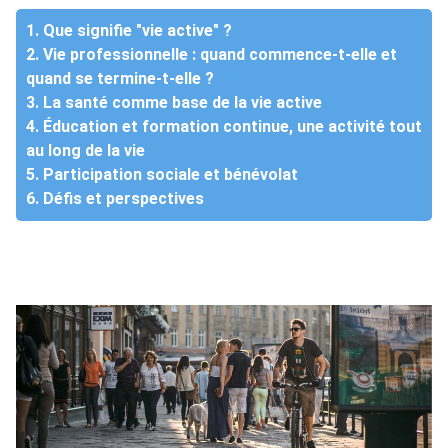
1. Que signifie "vie active" ?
2. Vie professionnelle : quand commence-t-elle et
quand se termine-t-elle ?
3. La santé comme base de la vie active
4. Éducation et formation continue, une activité tout
au long de la vie
5. Participation sociale et bénévolat
6. Défis et perspectives