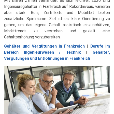
Mit klaren Zahlen verhandelt es sich leichter: 2026 sind
Ingenieursgehälter in Frankreich auf Rekordniveau, variieren
aber stark. Boni, Zertifikate und Mobilität bieten
zusätzliche Spielräume. Ziel ist es, klare Orientierung zu
geben, um das eigene Gehalt realistisch einzuschätzen,
Markttrends zu verstehen und gezielt eine
Gehaltserhöhung vorzubereiten.
Gehälter und Vergütungen in Frankreich
|
Berufe im
Bereich Ingenieurwesen / Technik
|
Gehälter,
Vergütungen und Entlohnungen in Frankreich