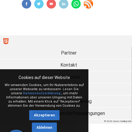
Partner
Kontakt
Impressum
Cookies auf dieser Website
Wir verwenden Cookies, um Ihr Nutzererlebnis auf
Über uns
unserer Webseite zu verbessern. Lesen Sie
unsere
Datenschutzerklärung
, um mehr
Informationen über unseren Umgang mit Daten
Datenschutzerklärung
zu erhalten. Mit einem Klick auf "Akzeptieren"
stimmen Sie der Verwendung von Cookies zu.
Allgemeine Geschäftsbedingungen
Akzeptieren
© 2026 Eureo Holding SAS
Ablehnen