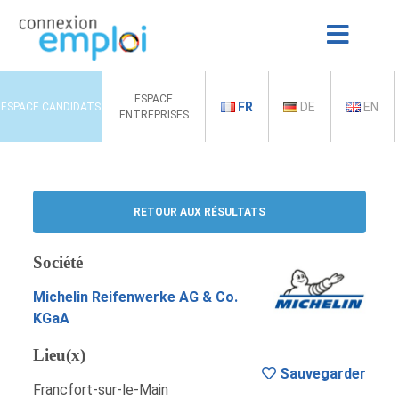
ESPACE
FR
DE
EN
ESPACE CANDIDATS
ENTREPRISES
RETOUR AUX RÉSULTATS
Société
Michelin Reifenwerke AG & Co.
KGaA
Lieu(x)
Sauvegarder
Francfort-sur-le-Main