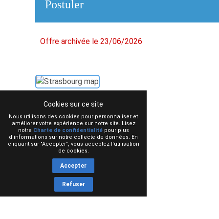
Postuler
Offre archivée le 23/06/2026
Cookies sur ce site
Nous utilisons des cookies pour personnaliser et
améliorer votre expérience sur notre site. Lisez
notre
Charte de confidentialité
pour plus
d'informations sur notre collecte de données. En
cliquant sur "Accepter", vous acceptez l'utilisation
de cookies.
Accepter
Refuser