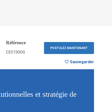
Référence
Sauvegarder
RETOUR
POSTULEZ MAINTENANT
CE3150OG
Sauvegarder
tutionnelles et stratégie de