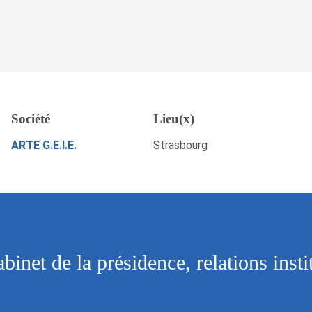
e la présidence, relations
Société
Lieu(x)
reprise, Strasbourg
POSTULEZ MAINTENANT
ARTE G.E.I.E.
Strasbourg
abinet de la présidence, relations insti