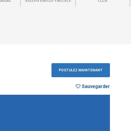
RRIÈRE
SALONS EMPLOI VIRTUELS
CLUB
arder
RETOUR
POSTULEZ MAINTENANT
Sauvegarder