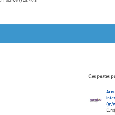
ch, Schweiz) ca. 40%
Ces postes p
Area
inte
(m/w
Euro