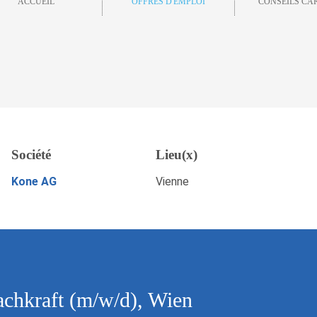
ACCUEIL
OFFRES D'EMPLOI
CONSEILS CA
 (m/w/d), Wien
Société
Lieu(x)
Sauveg
POSTULEZ MAINTENANT
Kone AG
Vienne
fachkraft (m/w/d), Wien