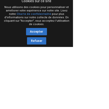
Cookies sur ce site
Nous utilisons des cookies pour personnaliser et
améliorer votre expérience sur notre site. Lisez
notre
Charte de confidentialité
pour plus
d'informations sur notre collecte de données. En
cliquant sur "Accepter", vous acceptez l'utilisation
de cookies.
Accepter
Refuser