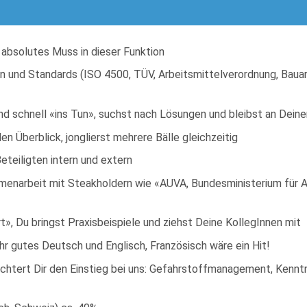
n absolutes Muss in dieser Funktion
en und Standards (ISO 4500, TÜV, Arbeitsmittelverordnung, Baua
nd schnell «ins Tun», suchst nach Lösungen und bleibst an Dein
en Überblick, jonglierst mehrere Bälle gleichzeitig
teiligten intern und extern
menarbeit mit Steakholdern wie «AUVA, Bundesministerium für Ar
», Du bringst Praxisbeispiele und ziehst Deine KollegInnen mit
hr gutes Deutsch und Englisch, Französisch wäre ein Hit!
ichtert Dir den Einstieg bei uns: Gefahrstoffmanagement, Kennt