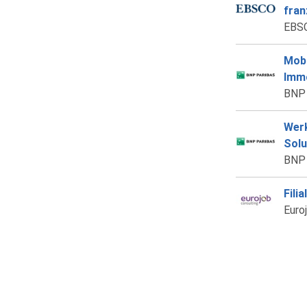
fran
EBSC
Mobi
Immo
BNP 
Werk
Solu
BNP 
Fili
Euro