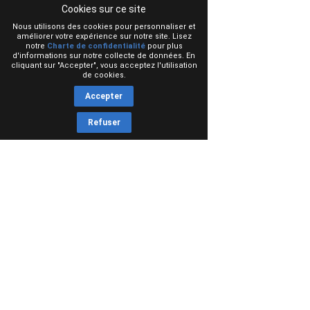
Cookies sur ce site
Nous utilisons des cookies pour personnaliser et
améliorer votre expérience sur notre site. Lisez
notre
Charte de confidentialité
pour plus
d'informations sur notre collecte de données. En
cliquant sur "Accepter", vous acceptez l'utilisation
de cookies.
Accepter
Refuser