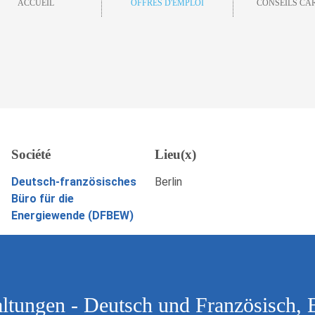
ACCUEIL
OFFRES D'EMPLOI
CONSEILS CA
 - Deutsch und
Société
Lieu(x)
POSTULEZ MAINTENANT
ergiewende (DFBEW)
Deutsch-französisches
Berlin
Büro für die
Energiewende (DFBEW)
altungen - Deutsch und Französisch, 