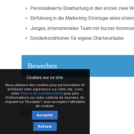
Personalisierte Einarbeitung in den ersten zwei
Einführung in die Marketing-Strategie eines inte
Junges, internationales Team mit kurzen Kommun
Sonderkonditionen für eigene Charterurlaube
Bewerben
Cookies sur ce site
Nous utilisons des cookies pour personnaliser et
Offre archivée le 21/01/2026
améliorer votre expérience sur notre site. Lisez
notre
Charte de confidentialité
pour plus
d'informations sur notre collecte de données. En
cliquant sur "Accepter", vous acceptez l'utilisation
de cookies.
Accepter
Refuser