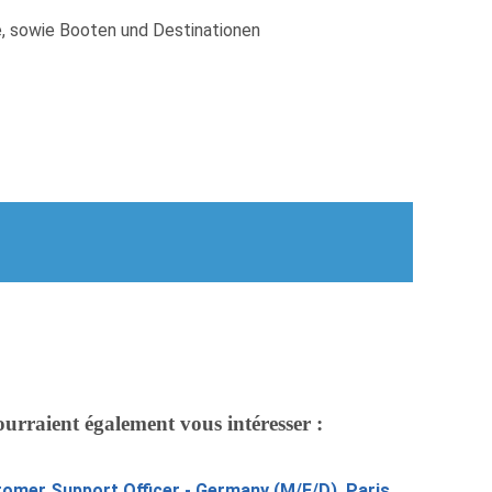
e, sowie Booten und Destinationen
ourraient également vous intéresser :
omer Support Officer - Germany (M/F/D), Paris