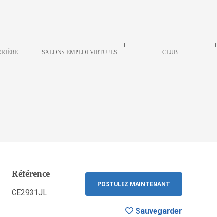
RRIÈRE
SALONS EMPLOI VIRTUELS
CLUB
Référence
Sauvegarder
RETOUR
POSTULEZ MAINTENANT
CE2931JL
Sauvegarder