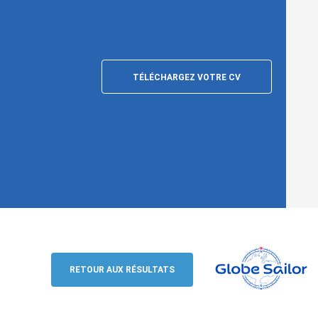
TÉLÉCHARGEZ VOTRE CV
Praktikum im Marketing / Kommunikati
englischsprachige/r Community & Cont
RETOUR AUX RÉSULTATS
GlobeSailor