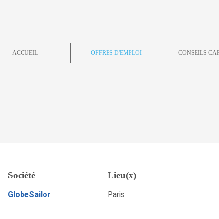
ACCUEIL
OFFRES D'EMPLOI
CONSEILS CA
on - Deutsch- und
Société
Lieu(x)
ent Manager/in, Paris
POSTULEZ MAINTENANT
GlobeSailor
Paris