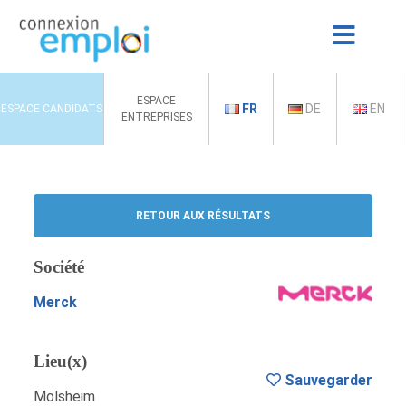
ESPACE
FR
DE
EN
ESPACE CANDIDATS
ENTREPRISES
RETOUR AUX RÉSULTATS
Société
Merck
Lieu(x)
Sauvegarder
Molsheim