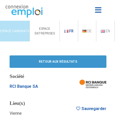
ESPACE
FR
DE
EN
ESPACE CANDIDATS
ENTREPRISES
RETOUR AUX RÉSULTATS
Société
RCI Banque SA
Lieu(x)
Sauvegarder
Vienne