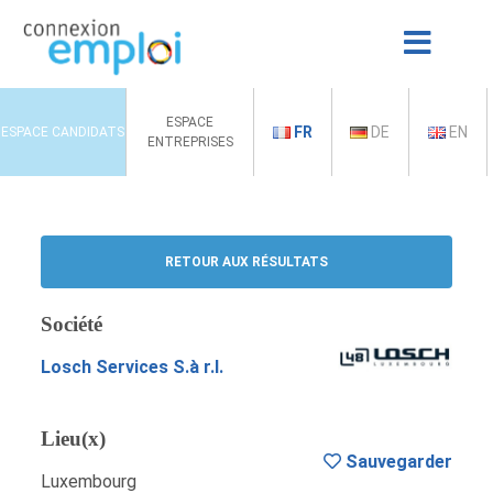
ESPACE
FR
DE
EN
ESPACE CANDIDATS
ENTREPRISES
RETOUR AUX RÉSULTATS
Société
Losch Services S.à r.l.
Lieu(x)
Sauvegarder
Luxembourg