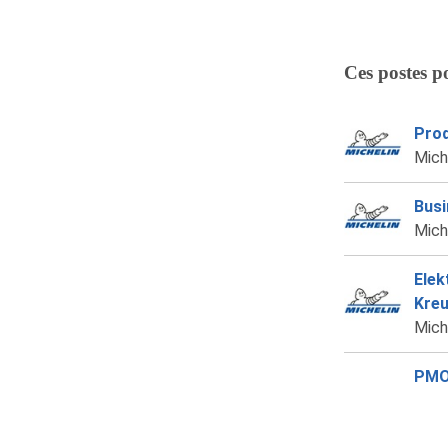
Ces postes p
Prod
Mich
Busi
Mich
Elek
Kre
Mich
PMO 
Teil
Mich