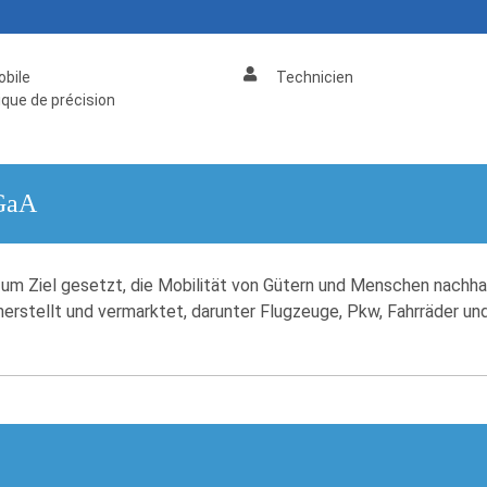
bile
Technicien
que de précision
GaA
h zum Ziel gesetzt, die Mobilität von Gütern und Menschen nach
herstellt und vermarktet, darunter Flugzeuge, Pkw, Fahrräder u