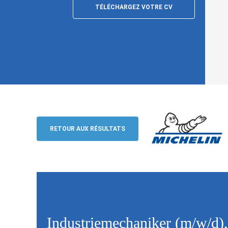
TÉLÉCHARGEZ VOTRE CV
Industriemechaniker (m/w/d), Bad Kre
Michelin Reifenwerke AG & Co. KGaA
RETOUR AUX RÉSULTATS
Industriemechaniker (m/w/d)