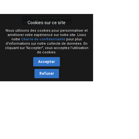
Cookies sur ce site
Nous utilisons des cookies pour personnaliser et
améliorer votre expérience sur notre site. Lisez
notre
Charte de confidentialité
pour plus
d'informations sur notre collecte de données. En
cliquant sur "Accepter", vous acceptez l'utilisation
de cookies.
Accepter
Refuser