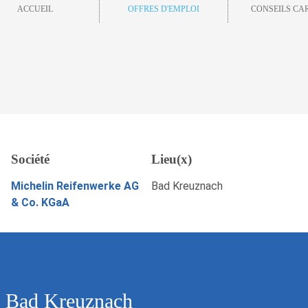
ACCUEIL
OFFRES D'EMPLOI
CONSEILS CA
uznach
Société
Lieu(x)
Sauvegarder
POSTULEZ MAINTENANT
Michelin Reifenwerke AG
Bad Kreuznach
& Co. KGaA
, Bad Kreuznach