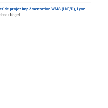
ef de projet implémentation WMS (H/F/D), Lyon
ehne+Nagel
ef d'équipe automobile (H/F/D), Aubière
lkswagen