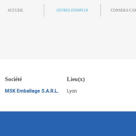
ACCUEIL
OFFRES D'EMPLOI
CONSEILS CA
x (à proximité de Lyon)
Société
Lieu(x)
POSTULEZ MAINTENANT
MSK Emballage S.A.R.L.
Lyon