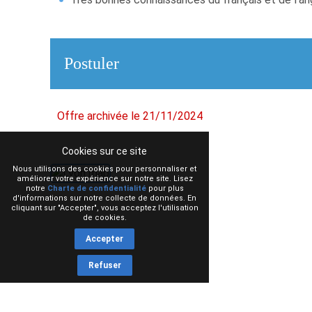
Postuler
Offre archivée le 21/11/2024
Cookies sur ce site
Nous utilisons des cookies pour personnaliser et
améliorer votre expérience sur notre site. Lisez
notre
Charte de confidentialité
pour plus
d'informations sur notre collecte de données. En
cliquant sur "Accepter", vous acceptez l'utilisation
de cookies.
Accepter
Refuser