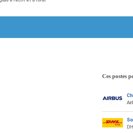
Ces postes p
Ch
Ai
So
DH