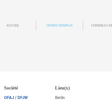
ACCUEIL
OFFRES D'EMPLOI
CONSEILS CA
Société
Lieu(x)
Sauvegarder
POSTULEZ MAINTENANT
OFAJ / DFJW
Berlin