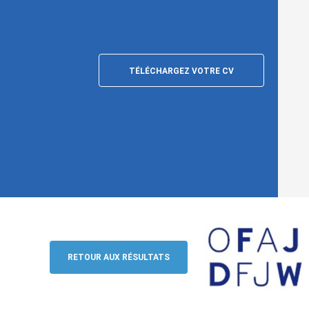
TÉLÉCHARGEZ VOTRE CV
Assistenz (50%)(m/w/d), Berlin
OFAJ / DFJW
RETOUR AUX RÉSULTATS