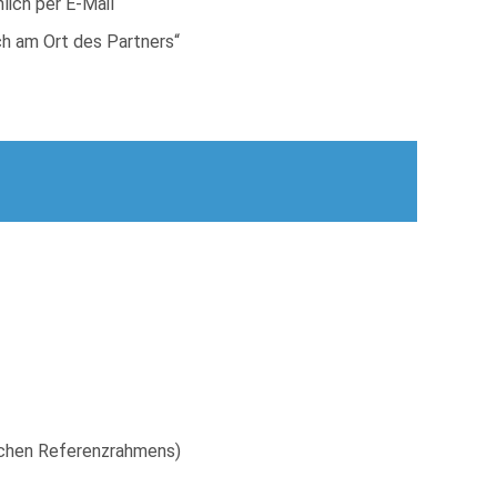
lich per E-Mail
ch am Ort des Partners“
schen Referenzrahmens)