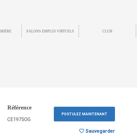
RRIÈRE
SALONS EMPLOI VIRTUELS
CLUB
Référence
RETOUR
POSTULEZ MAINTENANT
CE1975OG
Sauvegarder