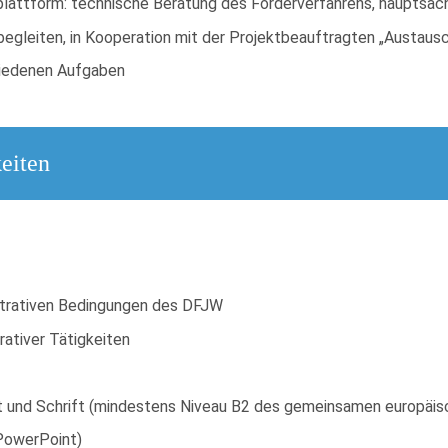
rplattform: technische Beratung des Förderverfahrens, hauptsäch
begleiten, in Kooperation mit der Projektbeauftragten „Austaus
hiedenen Aufgaben
eiten
nistrativen Bedingungen des DFJW
trativer Tätigkeiten
rt und Schrift (mindestens Niveau B2 des gemeinsamen europäi
 PowerPoint)