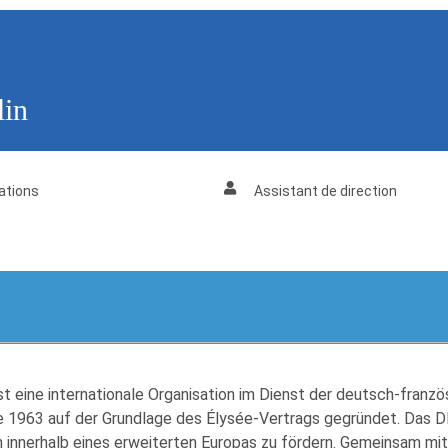
lin
ations
Assistant de direction
e
eine internationale Organisation im Dienst der deutsch-franzö
rde 1963 auf der Grundlage des Élysée-Vertrags gegründet. Das 
innerhalb eines erweiterten Europas zu fördern. Gemeinsam mit 