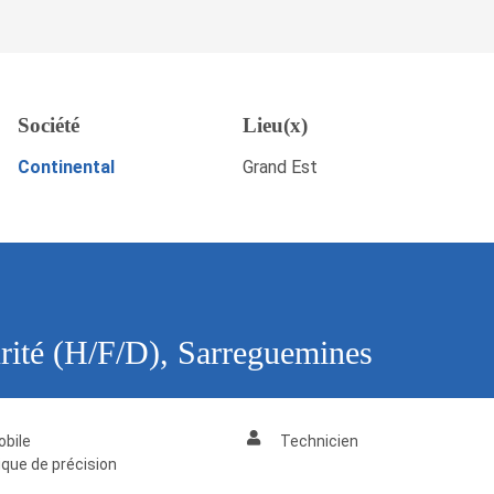
F/D), Sarreguemines
Société
Lieu(x)
Sau
POSTULEZ MAINTENANT
Continental
Grand Est
urité (H/F/D), Sarreguemines
bile
Technicien
que de précision