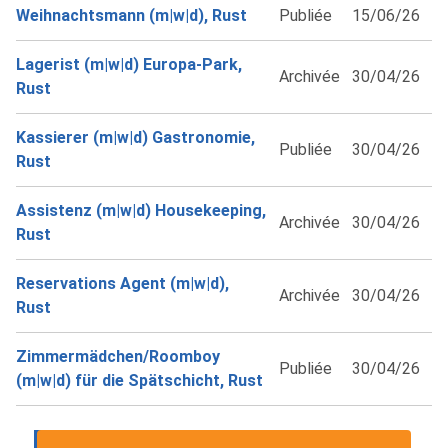
Weihnachtsmann (m|w|d), Rust
Publiée
15/06/26
Lagerist (m|w|d) Europa-Park,
Archivée
30/04/26
Rust
Kassierer (m|w|d) Gastronomie,
Publiée
30/04/26
Rust
Assistenz (m|w|d) Housekeeping,
Archivée
30/04/26
Rust
Reservations Agent (m|w|d),
Archivée
30/04/26
Rust
Zimmermädchen/Roomboy
Publiée
30/04/26
(m|w|d) für die Spätschicht, Rust
...
1
2
3
4
5
Suivante ›