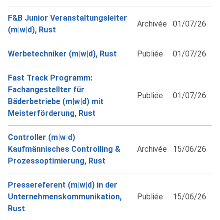
F&B Junior Veranstaltungsleiter
Archivée
01/07/26
(m|w|d), Rust
Werbetechniker (m|w|d), Rust
Publiée
01/07/26
Fast Track Programm:
Fachangestellter für
Publiée
01/07/26
Bäderbetriebe (m|w|d) mit
Meisterförderung, Rust
Controller (m|w|d)
Kaufmännisches Controlling &
Archivée
15/06/26
Prozessoptimierung, Rust
Pressereferent (m|w|d) in der
Unternehmenskommunikation,
Publiée
15/06/26
Rust