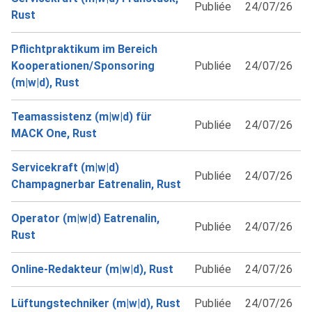
Publiée
24/07/26
Rust
Pflichtpraktikum im Bereich
Kooperationen/Sponsoring
Publiée
24/07/26
(m|w|d), Rust
Teamassistenz (m|w|d) für
Publiée
24/07/26
MACK One, Rust
Servicekraft (m|w|d)
Publiée
24/07/26
Champagnerbar Eatrenalin, Rust
Operator (m|w|d) Eatrenalin,
Publiée
24/07/26
Rust
Online-Redakteur (m|w|d), Rust
Publiée
24/07/26
Lüftungstechniker (m|w|d), Rust
Publiée
24/07/26