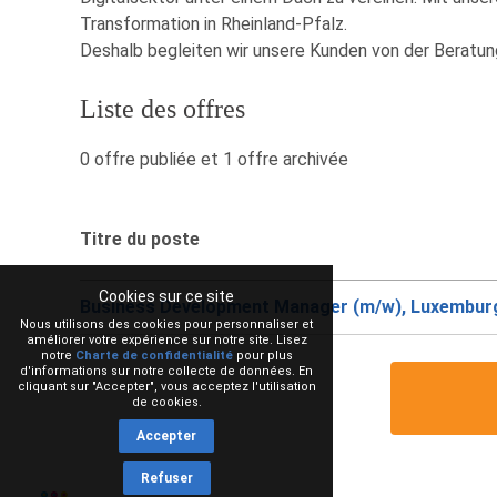
Transformation in Rheinland-Pfalz.
Deshalb begleiten wir unsere Kunden von der Beratun
Liste des offres
0 offre publiée et 1 offre archivée
Titre du poste
Cookies sur ce site
Business Development Manager (m/w), Luxembur
Nous utilisons des cookies pour personnaliser et
améliorer votre expérience sur notre site. Lisez
notre
Charte de confidentialité
pour plus
d'informations sur notre collecte de données. En
cliquant sur "Accepter", vous acceptez l'utilisation
de cookies.
Accepter
Refuser