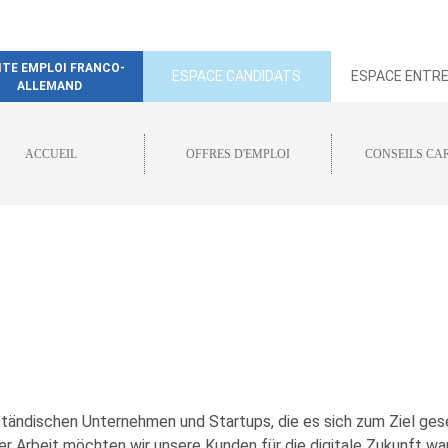
SITE EMPLOI FRANCO-
ESPACE CANDIDATS
ESPACE ENTRE
ALLEMAND
ACCUEIL
OFFRES D'EMPLOI
CONSEILS CA
elständischen Unternehmen und Startups, die es sich zum Ziel g
er Arbeit möchten wir unsere Kunden für die digitale Zukunft wa