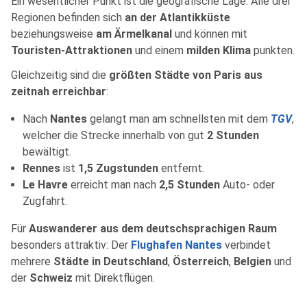
Ein wesentlicher Punkt ist die geografische Lage: Alle drei
Regionen befinden sich
an der Atlantikküste
beziehungsweise
am Ärmelkanal
und können mit
Touristen-Attraktionen
und einem
milden Klima
punkten.
Gleichzeitig sind die
größten Städte von Paris aus
zeitnah erreichbar
:
Nach
Nantes
gelangt man am schnellsten mit dem
TGV
,
welcher die Strecke innerhalb von gut
2 Stunden
bewältigt.
Rennes
ist
1,5 Zugstunden
entfernt.
Le Havre
erreicht man nach
2,5 Stunden
Auto- oder
Zugfahrt.
Für
Auswanderer aus dem deutschsprachigen Raum
besonders attraktiv: Der
Flughafen Nantes
verbindet
mehrere
Städte in Deutschland
,
Österreich
,
Belgien
und
der
Schweiz
mit Direktflügen.