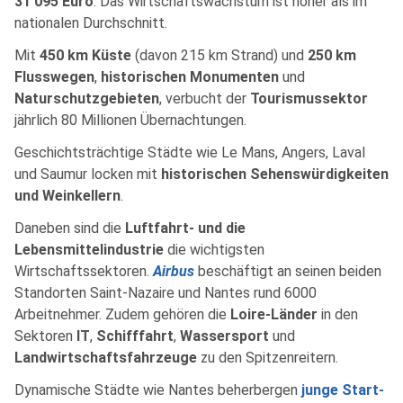
31 095 Euro
. Das Wirtschaftswachstum ist höher als im
nationalen Durchschnitt.
Mit
450 km Küste
(davon 215 km Strand) und
250 km
Flusswegen
,
historischen Monumenten
und
Naturschutzgebieten
, verbucht der
Tourismussektor
jährlich 80 Millionen Übernachtungen.
Geschichtsträchtige Städte wie Le Mans, Angers, Laval
und Saumur locken mit
historischen Sehenswürdigkeiten
und Weinkellern
.
Daneben sind die
Luftfahrt- und die
Lebensmittelindustrie
die wichtigsten
Wirtschaftssektoren.
Airbus
beschäftigt an seinen beiden
Standorten Saint-Nazaire und Nantes rund 6000
Arbeitnehmer. Zudem gehören die
Loire-Länder
in den
Sektoren
IT
,
Schifffahrt
,
Wassersport
und
Landwirtschaftsfahrzeuge
zu den Spitzenreitern.
Dynamische Städte wie Nantes beherbergen
junge Start-