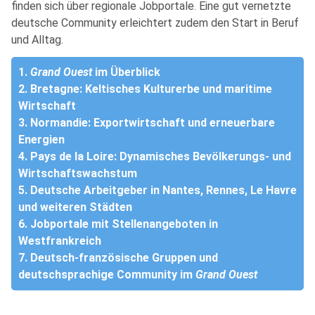
finden sich über regionale Jobportale. Eine gut vernetzte
deutsche Community erleichtert zudem den Start in Beruf
und Alltag.
1.
Grand Ouest
im Überblick
2. Bretagne: Keltisches Kulturerbe und maritime
Wirtschaft
3. Normandie: Exportwirtschaft und erneuerbare
Energien
4. Pays de la Loire: Dynamisches Bevölkerungs- und
Wirtschaftswachstum
5. Deutsche Arbeitgeber in Nantes, Rennes, Le Havre
und weiteren Städten
6. Jobportale mit Stellenangeboten in
Westfrankreich
7. Deutsch-französische Gruppen und
deutschsprachige Community im
Grand Ouest