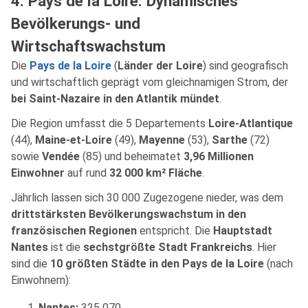
4. Pays de la Loire: Dynamisches
Bevölkerungs- und
Wirtschaftswachstum
Die
Pays de la Loire
(
Länder der Loire
) sind geografisch
und wirtschaftlich geprägt vom gleichnamigen Strom, der
bei Saint-Nazaire in den Atlantik mündet
.
Die Region umfasst die 5 Departements
Loire-Atlantique
(44),
Maine-et-Loire
(49),
Mayenne
(53),
Sarthe
(72)
sowie
Vendée
(85) und beheimatet
3,96 Millionen
Einwohner
auf rund
32 000 km² Fläche
.
Jährlich lassen sich 30 000 Zugezogene nieder, was dem
drittstärksten Bevölkerungswachstum in den
französischen Regionen
entspricht. Die
Hauptstadt
Nantes
ist die
sechstgrößte Stadt Frankreichs
. Hier
sind die
10 größten Städte in den Pays de la Loire
(nach
Einwohnern):
Nantes:
325 070