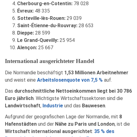
Cherbourg-en-Cotentin:
78 028
Évreux:
48 335
Sotteville-lès-Rouen:
29 039
Saint-Étienne-du-Rouvray:
28 653
Dieppe:
28 599
Le Grand-Quevilly:
25 954
Alençon:
25 667
International ausgerichteter Handel
Die Normandie beschäftigt
1,53 Millionen Arbeitnehmer
und weist eine
Arbeitslosenquote von 7,5 %
auf.
Das
durchschnittliche Nettoeinkommen liegt bei 30 786
Euro jährlich
. Wichtigste Wirtschaftssektoren sind die
Landwirtschaft
,
Industrie
und das
Bauwesen
.
Aufgrund der geografischen Lage der Normandie, mit
8
Hafenstädten
und der
Nähe zu Paris und London
, ist die
Wirtschaft international ausgerichtet
:
35 % des