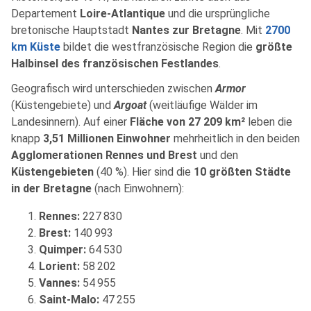
Departement
Loire-Atlantique
und die ursprüngliche
bretonische Hauptstadt
Nantes zur Bretagne
. Mit
2700
km Küste
bildet die westfranzösische Region die
größte
Halbinsel des französischen Festlandes
.
Geografisch wird unterschieden zwischen
Armor
(Küstengebiete) und
Argoat
(weitläufige Wälder im
Landesinnern). Auf einer
Fläche von 27 209 km²
leben die
knapp
3,51 Millionen Einwohner
mehrheitlich in den beiden
Agglomerationen Rennes und Brest
und den
Küstengebieten
(40 %). Hier sind die
10 größten Städte
in der Bretagne
(nach Einwohnern):
Rennes:
227 830
Brest:
140 993
Quimper:
64 530
Lorient:
58 202
Vannes:
54 955
Saint-Malo:
47 255