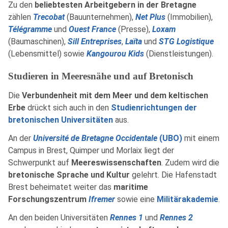
Zu den
beliebtesten Arbeitgebern in der Bretagne
zählen
Trecobat
(Bauunternehmen),
Net Plus
(Immobilien),
Télégramme
und
Ouest France
(Presse),
Loxam
(Baumaschinen),
Sill Entreprises
,
Laïta
und
STG Logistique
(Lebensmittel) sowie
Kangourou Kids
(Dienstleistungen).
Studieren in Meeresnähe und auf Bretonisch
Die
Verbundenheit mit dem Meer und dem keltischen
Erbe
drückt sich auch in den
Studienrichtungen der
bretonischen Universitäten
aus.
An der
Université de Bretagne Occidentale
(UBO)
mit einem
Campus in Brest, Quimper und Morlaix liegt der
Schwerpunkt auf
Meereswissenschaften
. Zudem wird die
bretonische Sprache und Kultur
gelehrt. Die Hafenstadt
Brest beheimatet weiter das
maritime
Forschungszentrum
Ifremer
sowie eine
Militärakademie
.
An den beiden Universitäten
Rennes 1
und
Rennes 2