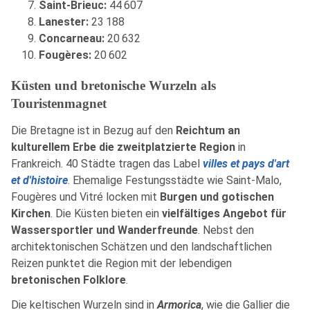
Saint-Brieuc:
44 607
Lanester:
23 188
Concarneau:
20 632
Fougères:
20 602
Küsten und bretonische Wurzeln als
Touristenmagnet
Die Bretagne ist in Bezug auf den
Reichtum an
kulturellem Erbe die zweitplatzierte Region
in
Frankreich. 40 Städte tragen das Label
villes et pays d'art
et d'histoire
. Ehemalige Festungsstädte wie Saint-Malo,
Fougères und Vitré locken mit
Burgen und gotischen
Kirchen
. Die Küsten bieten ein
vielfältiges Angebot für
Wassersportler und Wanderfreunde
. Nebst den
architektonischen Schätzen und den landschaftlichen
Reizen punktet die Region mit der lebendigen
bretonischen Folklore
.
Die keltischen Wurzeln sind in
Armorica
, wie die Gallier die