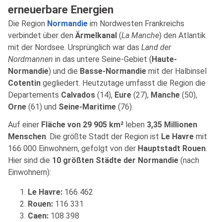
erneuerbare Energien
Die Region
Normandie
im Nordwesten Frankreichs
verbindet über den
Ärmelkanal
(
La Manche
) den Atlantik
mit der Nordsee. Ursprünglich war das
Land der
Nordmannen
in das untere Seine-Gebiet (
Haute-
Normandie
) und die
Basse-Normandie
mit der Halbinsel
Cotentin
gegliedert. Heutzutage umfasst die Region die
Departements
Calvados
(14),
Eure
(27),
Manche
(50),
Orne
(61) und
Seine-Maritime
(76).
Auf einer
Fläche von 29 905 km²
leben
3,35 Millionen
Menschen
. Die größte Stadt der Region ist
Le Havre
mit
166 000 Einwohnern, gefolgt von der
Hauptstadt Rouen
.
Hier sind die
10 größten Städte der Normandie
(nach
Einwohnern):
Le Havre:
166 462
Rouen:
116 331
Caen:
108 398