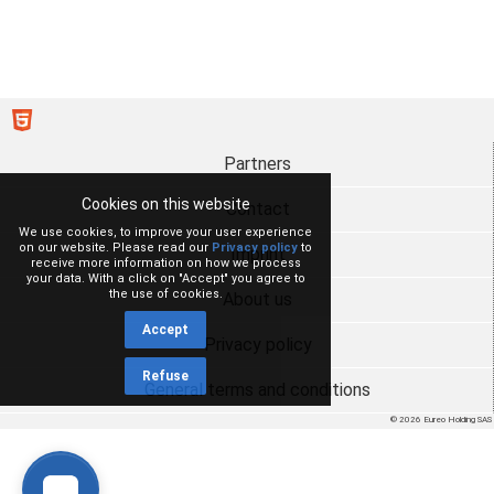
Partners
Cookies on this website
Contact
We use cookies, to improve your user experience
on our website. Please read our
Privacy policy
to
Imprint
receive more information on how we process
your data. With a click on "Accept" you agree to
the use of cookies.
About us
Accept
Privacy policy
Refuse
General terms and conditions
© 2026 Eureo Holding SAS