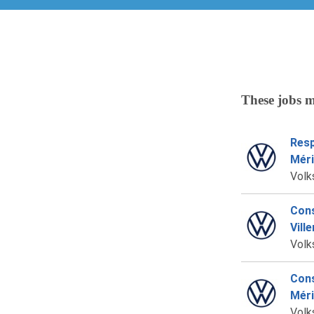
These jobs m
Resp
Mér
Volk
Cons
Vill
Volk
Cons
Mér
Volk