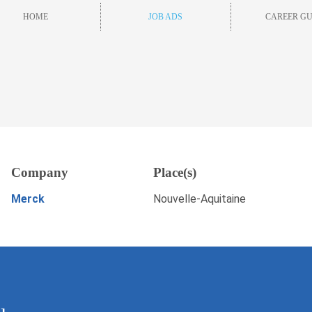
HOME
JOB ADS
CAREER GU
Company
Place(s)
Save
APPLY NOW
Merck
Nouvelle-Aquitaine