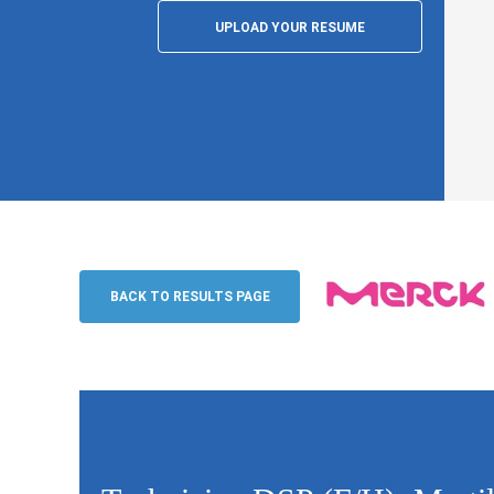
UPLOAD YOUR RESUME
Technicien DSP (F/H), Martillac
Merck
BACK TO RESULTS PAGE