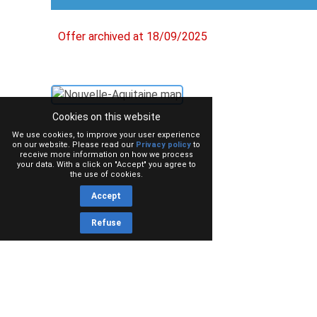
Offer archived at 18/09/2025
Cookies on this website
We use cookies, to improve your user experience
on our website. Please read our
Privacy policy
to
receive more information on how we process
your data. With a click on "Accept" you agree to
the use of cookies.
Accept
Refuse