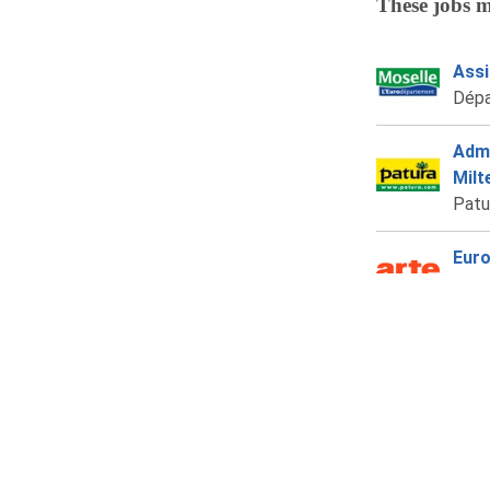
These jobs m
Assi
Dépa
Admi
Milt
Patu
Euro
ARTE 
Rese
(m/w
Vale