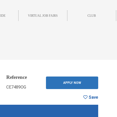
IDE
VIRTUAL JOB FAIRS
CLUB
Reference
ave
BACK
APPLY NOW
CE7489OG
Save