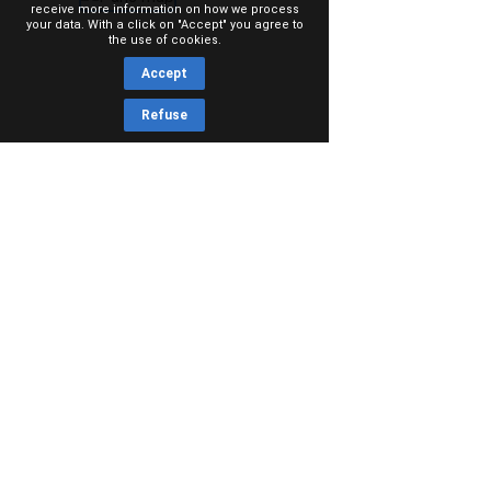
receive more information on how we process
your data. With a click on "Accept" you agree to
the use of cookies.
Accept
Refuse