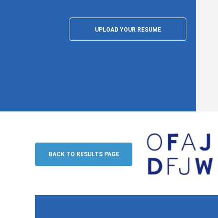
UPLOAD YOUR RESUME
Projektbeauftragte/r - Prozessmanage
OFAJ / DFJW
BACK TO RESULTS PAGE