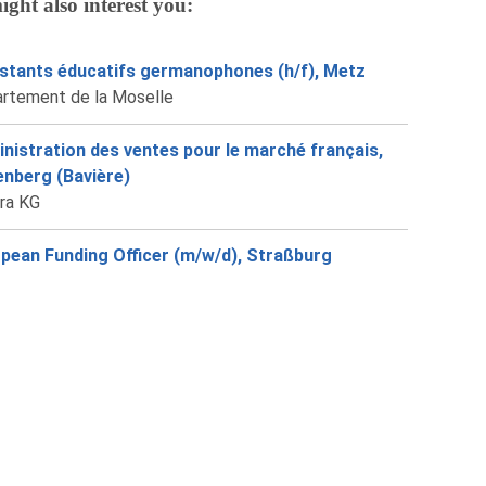
ight also interest you:
stants éducatifs germanophones (h/f), Metz
rtement de la Moselle
nistration des ventes pour le marché français,
enberg (Bavière)
ra KG
pean Funding Officer (m/w/d), Straßburg
G.E.I.E.
arch & Innovation (R&I) Projekt Manager
/d), Neuses
o