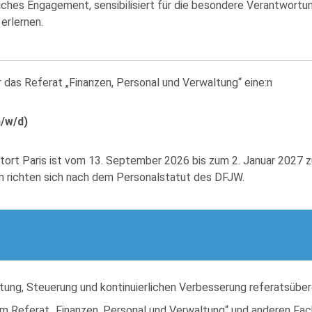
iches Engagement, sensibilisiert für die besondere Verantwortu
erlernen.
 das Referat „Finanzen, Personal und Verwaltung“ eine:n
/w/d)
stort Paris ist vom 13. September 2026 bis zum 2. Januar 2027 z
n richten sich nach dem Personalstatut des DFJW.
tung, Steuerung und kontinuierlichen Verbesserung referatsüber
em Referat „Finanzen, Personal und Verwaltung“ und anderen Fac