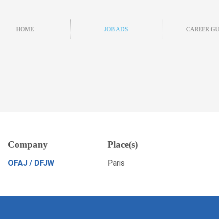
HOME
JOB ADS
CAREER GU
ment (m/w/d), Paris
Company
Place(s)
S
APPLY NOW
OFAJ / DFJW
Paris