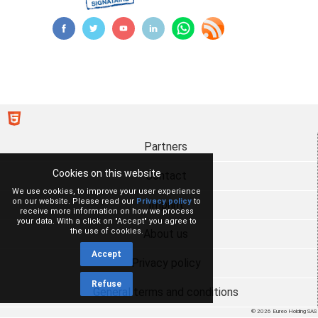
Partners
Cookies on this website
Contact
We use cookies, to improve your user experience
on our website. Please read our
Privacy policy
to
Imprint
receive more information on how we process
your data. With a click on "Accept" you agree to
the use of cookies.
About us
Accept
Privacy policy
Refuse
General terms and conditions
© 2026 Eureo Holding SAS