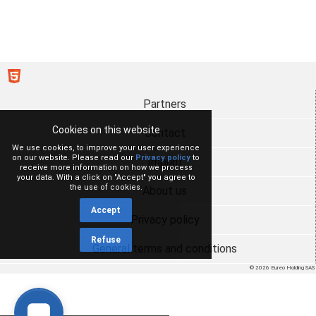
Partners
Cookies on this website
Contact
We use cookies, to improve your user experience
on our website. Please read our
Privacy policy
to
Imprint
receive more information on how we process
your data. With a click on "Accept" you agree to
the use of cookies.
About us
Accept
Privacy policy
Refuse
General terms and conditions
© 2026 Eureo Holding SAS