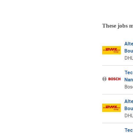
These jobs m
Alt
Bou
DHL
Tec
Nan
Bos
Alt
Bou
DHL
Tec