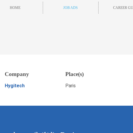
HOME
JOB ADS
CAREER GU
h/f/d), Paris
Company
Place(s)
Save
APPLY NOW
Hygitech
Paris