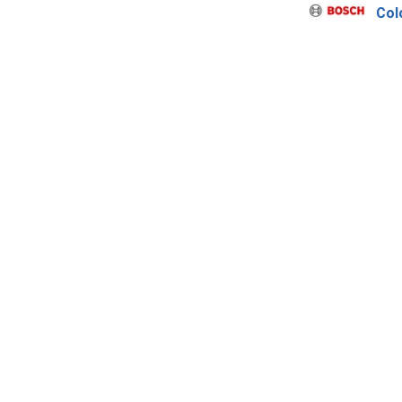
Col
Bos
Imprint
About us