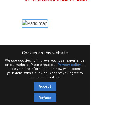
Cookies on this website
We use cookies, to improve your user experience
on our website. Please read our
Privacy policy
to
receive more information on how we process
your data. With a click on "Accept" you agree to
the use of cookies.
Accept
Refuse