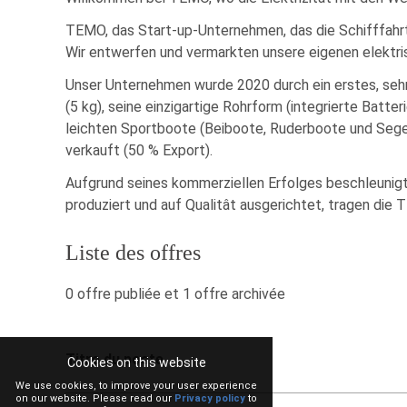
TEMO, das Start-up-Unternehmen, das die Schifffahrt
Wir entwerfen und vermarkten unsere eigenen elektr
Unser Unternehmen wurde 2020 durch ein erstes, sehr
(5 kg), seine einzigartige Rohrform (integrierte Batte
leichten Sportboote (Beiboote, Ruderboote und Segel
verkauft (50 % Export).
Aufgrund seines kommerziellen Erfolges beschleunigt 
produziert und auf Qualitât ausgerichtet, tragen die
Liste des offres
0 offre publiée et 1 offre archivée
Titre du poste
Cookies on this website
We use cookies, to improve your user experience
on our website. Please read our
Privacy policy
to