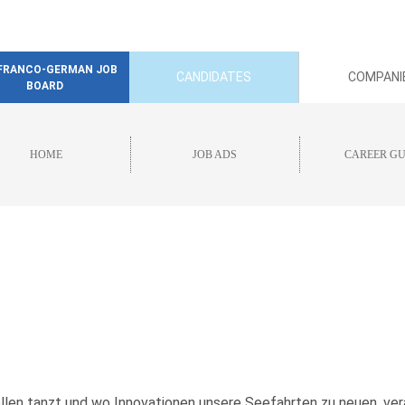
FRANCO-GERMAN JOB
CANDIDATES
COMPANI
BOARD
HOME
JOB ADS
CAREER GU
llen tanzt und wo Innovationen unsere Seefahrten zu neuen, ve