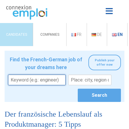
FR
DE
EN
CANDIDATES
COMPANIES
Find the French-German job of
Publish your
offer now
your dreams here
Der französische Lebenslauf als
Produktmanager: 5 Tipps