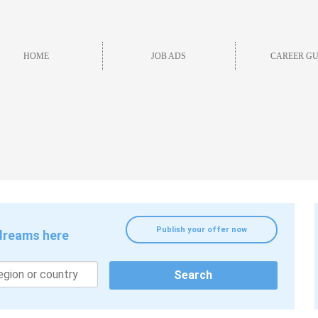
HOME
JOB ADS
CAREER GU
Publish your offer now
 dreams here