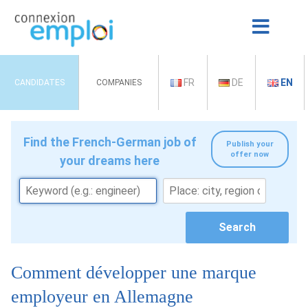
FR
DE
EN
CANDIDATES
COMPANIES
Find the French-German job of
Publish your
offer now
your dreams here
Comment développer une marque
employeur en Allemagne