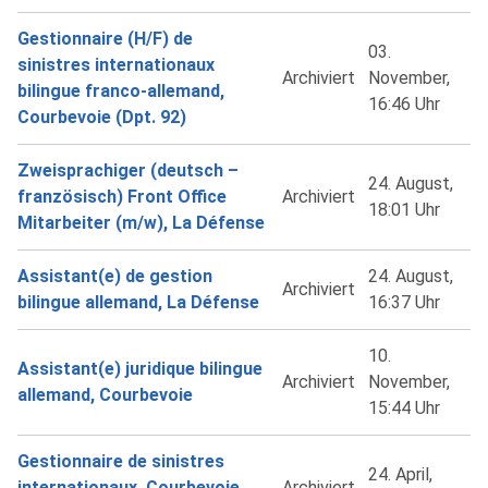
Gestionnaire (H/F) de
03.
sinistres internationaux
Archiviert
November,
bilingue franco-allemand,
16:46 Uhr
Courbevoie (Dpt. 92)
Zweisprachiger (deutsch –
24. August,
französisch) Front Office
Archiviert
18:01 Uhr
Mitarbeiter (m/w), La Défense
Assistant(e) de gestion
24. August,
Archiviert
bilingue allemand, La Défense
16:37 Uhr
10.
Assistant(e) juridique bilingue
Archiviert
November,
allemand, Courbevoie
15:44 Uhr
Gestionnaire de sinistres
24. April,
internationaux, Courbevoie
Archiviert