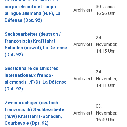
corporels auto étranger -
30. Januar,
Archiviert
bilingue allemand (H/F), La
16:56 Uhr
Défense (Dpt. 92)
Sachbearbeiter (deutsch /
24.
französisch) Kraftfahrt-
Archiviert
November,
Schaden (m/w/d), La Défense
14:15 Uhr
(Dpt. 92)
Gestionnaire de sinistres
24.
internationaux franco-
Archiviert
November,
allemand (H/F/D), La Défense
14:11 Uhr
(Dpt. 92)
Zweisprachiger (deutsch-
03.
französisch) Sachbearbeiter
Archiviert
November,
(m/w) Kraftfahrt-Schaden,
16:49 Uhr
Courbevoie (Dpt. 92)