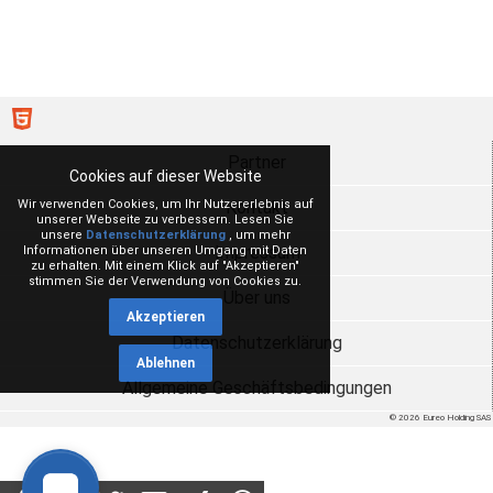
Partner
Cookies auf dieser Website
Wir verwenden Cookies, um Ihr Nutzererlebnis auf
Kontakt
unserer Webseite zu verbessern. Lesen Sie
unsere
Datenschutzerklärung
, um mehr
Impressum
Informationen über unseren Umgang mit Daten
zu erhalten. Mit einem Klick auf "Akzeptieren"
stimmen Sie der Verwendung von Cookies zu.
Über uns
Akzeptieren
Datenschutzerklärung
Ablehnen
Allgemeine Geschäftsbedingungen
© 2026 Eureo Holding SAS