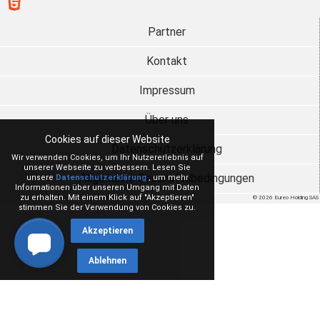
Partner
Kontakt
Impressum
Über uns
Cookies auf dieser Website
Datenschutzerklärung
Wir verwenden Cookies, um Ihr Nutzererlebnis auf
unserer Webseite zu verbessern. Lesen Sie
Allgemeine Geschäftsbedingungen
unsere
Datenschutzerklärung
, um mehr
Informationen über unseren Umgang mit Daten
zu erhalten. Mit einem Klick auf "Akzeptieren"
© 2026 Eureo Holding SAS
stimmen Sie der Verwendung von Cookies zu.
Akzeptieren
Ablehnen