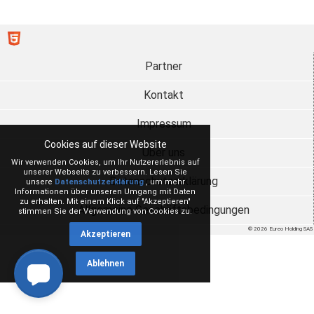
Partner
Kontakt
Impressum
Cookies auf dieser Website
Über uns
Wir verwenden Cookies, um Ihr Nutzererlebnis auf
unserer Webseite zu verbessern. Lesen Sie
Datenschutzerklärung
unsere
Datenschutzerklärung
, um mehr
Informationen über unseren Umgang mit Daten
zu erhalten. Mit einem Klick auf "Akzeptieren"
Allgemeine Geschäftsbedingungen
stimmen Sie der Verwendung von Cookies zu.
© 2026 Eureo Holding SAS
Akzeptieren
Ablehnen