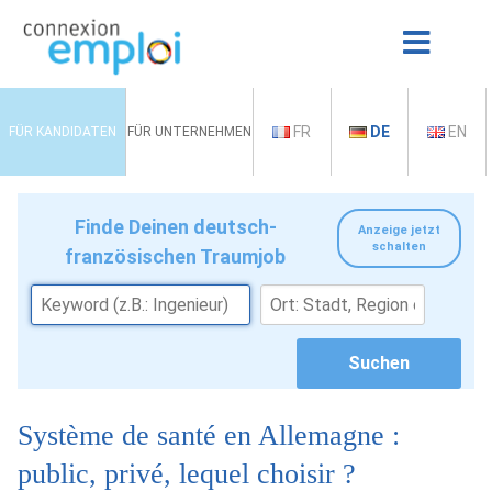
FR
DE
EN
FÜR KANDIDATEN
FÜR UNTERNEHMEN
Finde Deinen deutsch-
Anzeige jetzt
schalten
französischen Traumjob
Système de santé en Allemagne :
public, privé, lequel choisir ?