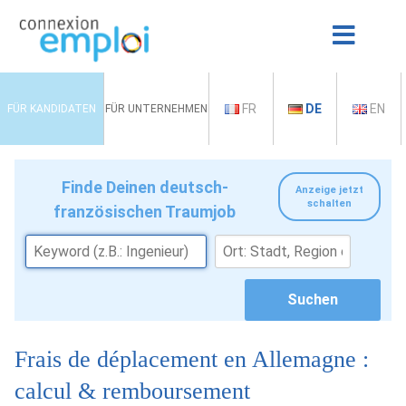
FR
DE
EN
FÜR KANDIDATEN
FÜR UNTERNEHMEN
Finde Deinen deutsch-
Anzeige jetzt
schalten
französischen Traumjob
Frais de déplacement en Allemagne :
calcul & remboursement