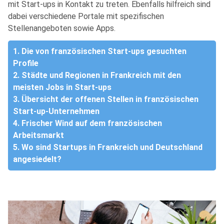
mit Start-ups in Kontakt zu treten. Ebenfalls hilfreich sind
dabei verschiedene Portale mit spezifischen
Stellenangeboten sowie Apps.
1. Die von französischen Start-ups gesuchten
Profile
2. Städte und Regionen in Frankreich mit den
meisten Jobs in Start-ups
3. Übersicht der offenen Stellen in französischen
Start-up-Unternehmen
4. Frischer Wind auf dem französischen
Arbeitsmarkt
5. Wo sind Startups in Frankreich und Deutschland
angesiedelt?