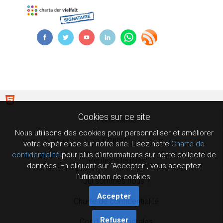
Cookies sur ce site
Partenaires
Nous utilisons des cookies pour personnaliser et améliorer
Contact
votre expérience sur notre site. Lisez notre
Charte de
confidentialité
pour plus d'informations sur notre collecte de
Mentions légales
données. En cliquant sur "Accepter", vous acceptez
l'utilisation de cookies.
Qui sommes nous ?
Accepter
Charte de confidentialité
Refuser
Conditions générales