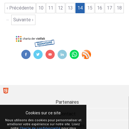
‹ Précédente
10
11
12
13
14
15
16
17
18
...
Suivante ›
Partenaires
Cookies sur ce site
Contact
Nous utilisons des cookies pour personnaliser et
améliorer votre expérience sur notre site. Lisez
Mentions légales
notre
Charte de confidentialité
pour plus