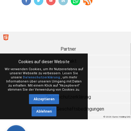
Partner
Kontakt
Cookies auf dieser Website
Wir verwenden Cookies, um Ihr Nutzererlebnis auf
Impressum
unserer Webseite zu verbessern. Lesen Sie
unsere
Datenschutzerklärung
, um mehr
Informationen über unseren Umgang mit Daten
Über uns
zu erhalten. Mit einem Klick auf "Akzeptieren"
stimmen Sie der Verwendung von Cookies zu.
Datenschutzerklärung
Akzeptieren
Allgemeine Geschäftsbedingungen
Ablehnen
© 2026 Eureo Holding SAS