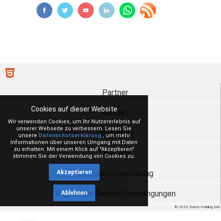
Partner
Cookies auf dieser Website
Kontakt
Wir verwenden Cookies, um Ihr Nutzererlebnis auf
unserer Webseite zu verbessern. Lesen Sie
Impressum
unsere
Datenschutzerklärung
, um mehr
Informationen über unseren Umgang mit Daten
zu erhalten. Mit einem Klick auf "Akzeptieren"
Über uns
stimmen Sie der Verwendung von Cookies zu.
Datenschutzerklärung
Akzeptieren
Allgemeine Geschäftsbedingungen
Ablehnen
© 2026 Eureo Holding SAS