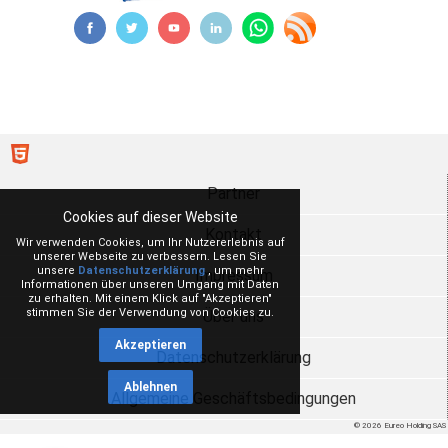
Partner
Cookies auf dieser Website
Kontakt
Wir verwenden Cookies, um Ihr Nutzererlebnis auf
unserer Webseite zu verbessern. Lesen Sie
unsere
Datenschutzerklärung
, um mehr
Impressum
Informationen über unseren Umgang mit Daten
zu erhalten. Mit einem Klick auf "Akzeptieren"
stimmen Sie der Verwendung von Cookies zu.
Über uns
Akzeptieren
Datenschutzerklärung
Ablehnen
Allgemeine Geschäftsbedingungen
© 2026 Eureo Holding SAS