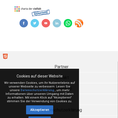
Partner
Cookies auf dieser Website
Kontakt
Wir verwenden Cookies, um Ihr Nutzererlebnis auf
unserer Webseite zu verbessern. Lesen Sie
Impressum
unsere
Datenschutzerklärung
, um mehr
Informationen über unseren Umgang mit Daten
zu erhalten. Mit einem Klick auf "Akzeptieren"
Über uns
stimmen Sie der Verwendung von Cookies zu.
Datenschutzerklärung
Akzeptieren