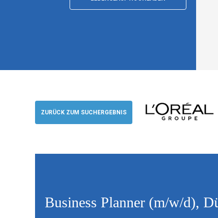
Business Planner (m/w/d), Düsseldorf
L'Oréal Groupe
ZURÜCK ZUM SUCHERGEBNIS
Business Planner (m/w/d), D