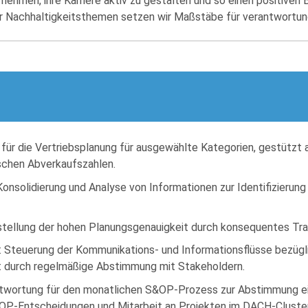
nehmen, ihre Karriere aktiv zu gestalten und so einen positiven B
r Nachhaltigkeitsthemen setzen wir Maßstäbe für verantwort
r die Vertriebsplanung für ausgewählte Kategorien, gestützt au
schen Abverkaufszahlen.
nsolidierung und Analyse von Informationen zur Identifizierung k
stellung der hohen Planungsgenauigkeit durch konsequentes Tra
teuerung der Kommunikations- und Informationsflüsse bezüglic
ät durch regelmäßige Abstimmung mit Stakeholdern.
ntwortung für den monatlichen S&OP-Prozess zur Abstimmung 
OP-Entscheidungen und Mitarbeit an Projekten im DACH-Cluster