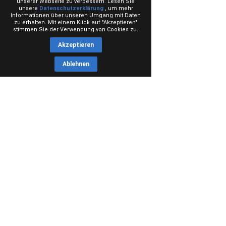
unserer Webseite zu verbessern. Lesen Sie
unsere
Datenschutzerklärung
, um mehr
Informationen über unseren Umgang mit Daten
zu erhalten. Mit einem Klick auf "Akzeptieren"
stimmen Sie der Verwendung von Cookies zu.
Akzeptieren
Ablehnen