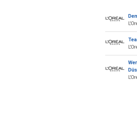
Dem
L'Or
Tea
L'Or
Wer
Düs
L'Or