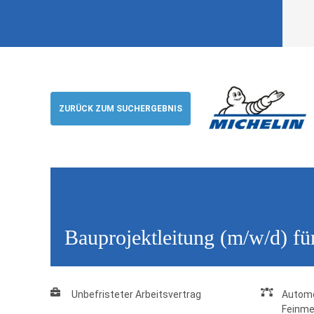
Bauprojektleitung (m/w/d) für die Mich
DACH, Bad Kreuznach
ZURÜCK ZUM SUCHERGEBNIS
Michelin Reifenwerke AG & Co. KGaA
Bauprojektleitung (m/w/d) f
Unbefristeter Arbeitsvertrag
Automo
Feinme