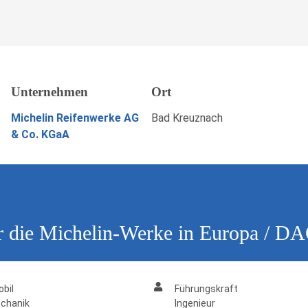
elin-Werke in Europa /
Unternehmen
Ort
JETZT BEWERBEN
Michelin Reifenwerke AG
Bad Kreuznach
& Co. KGaA
ür die Michelin-Werke in Europa / 
bil
Führungskraft
chanik
Ingenieur