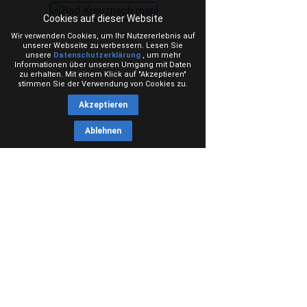
Cookies auf dieser Website
Wir verwenden Cookies, um Ihr Nutzererlebnis auf
unserer Webseite zu verbessern. Lesen Sie
unsere
Datenschutzerklärung
, um mehr
Informationen über unseren Umgang mit Daten
zu erhalten. Mit einem Klick auf "Akzeptieren"
stimmen Sie der Verwendung von Cookies zu.
Akzeptieren
Ablehnen