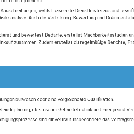
und Tools optimierst.
t Ausschreibungen, wählst passende Dienstleister aus und beauftr
ie Risikoanalyse. Auch die Verfolgung, Bewertung und Dokument
idierst und bewertest Bedarfe, erstellst Machbarkeitsstudien und
Einkauf zusammen. Zudem erstellst du regelmäßige Berichte, P
ingenieurwesen oder eine vergleichbare Qualifikation.
ebäudeplanung, elektrischer Gebäudetechnik und Energieund Ve
gungsprozesse​ sind dir vertraut insbesondere das Vertragsrech