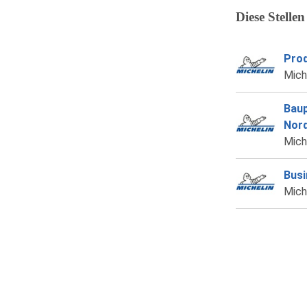
Diese Stellen
Prod
Mich
Baup
Nord
Mich
Busi
Mich