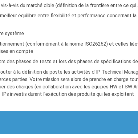
is-à-vis du marché cible (définition de la frontière entre ce qui 
meilleur équilibre entre flexibilité et performance concernant la 
ure système
ctionnement (conformément à la norme ISO26262) et celles liée
rises en compte
ors des phases de tests et lors des phases de spécifications d
ajouter à la définition du poste les activités d’IP Technical Manager
erces parties. Votre mission sera alors de prendre en charge tout 
ahier des charges (en collaboration avec les équipes HW et SW A
IPs investis durant l’exécution des produits qui les exploitent