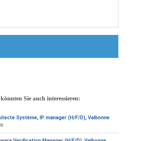
 könnten Sie auch interessieren:
itecte Système, IP manager (H/F/D), Valbonne
ch
ware Verification Manager (H/F/D), Valbonne